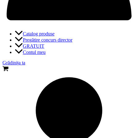
Catalog produse
Pregătire concurs director
GRATUIT
Contul meu
Grădinița ta