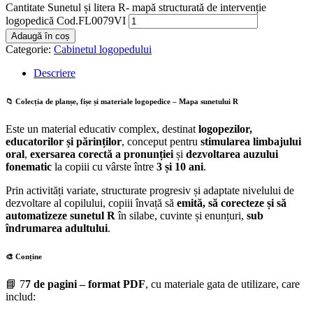
Cantitate Sunetul și litera R- mapă structurată de intervenție
logopedică Cod.FL0079VI
Adaugă în coș
Categorie:
Cabinetul logopedului
Descriere
📁 Colecția de planșe, fișe și materiale logopedice –
Mapa sunetului R
Este un material educativ complex, destinat
logopezilor,
educatorilor și părinților
, conceput pentru
stimularea limbajului
oral
,
exersarea corectă a pronunției
și
dezvoltarea auzului
fonematic
la copiii cu vârste între
3 și 10 ani
.
Prin activități variate, structurate progresiv și adaptate nivelului de
dezvoltare al copilului, copiii învață să
emită, să corecteze și să
automatizeze sunetul R
în silabe, cuvinte și enunțuri,
sub
îndrumarea adultului
.
🎨 Conține
📘 7
7 de pagini – format PDF
, cu materiale gata de utilizare, care
includ: