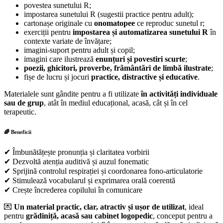
povestea sunetului R;
impostarea sunetului R
(sugestii practice pentru adult);
cartonașe originale cu
onomatopee
ce reproduc sunetul r;
exerciții pentru
impostarea și automatizarea sunetului R
în
contexte variate de învățare;
imagini-suport pentru adult și copil;
imagini care ilustrează
enunțuri și povestiri scurte
;
poezii, ghicitori, proverbe, frământări de limbă ilustrate
;
fișe de lucru și jocuri
practice, distractive și educative
.
Materialele sunt gândite pentru a fi utilizate
în activități individuale
sau de grup
, atât în mediul educațional, acasă, cât și în cel
terapeutic.
🌈 Beneficii
✔ Îmbunătățește pronunția și claritatea vorbirii
✔ Dezvoltă atenția auditivă și auzul fonematic
✔ Sprijină controlul respirației și coordonarea fono-articulatorie
✔ Stimulează vocabularul și exprimarea orală coerentă
✔ Crește încrederea copilului în comunicare
💌
Un material practic, clar, atractiv și ușor de utilizat
, ideal
pentru
grădiniță, acasă sau cabinet logopedic
, conceput pentru a