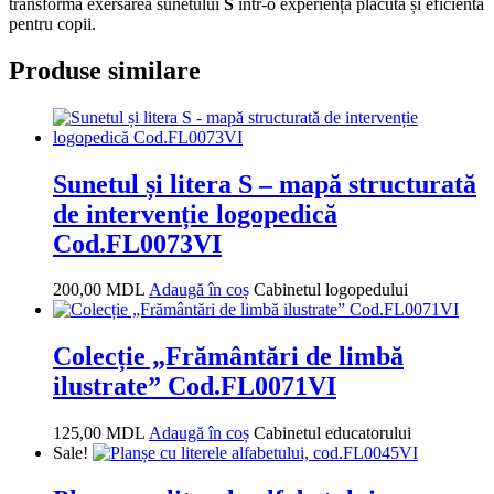
transforma exersarea sunetului
S
într-o experiență plăcută și eficientă
pentru copii.
Produse similare
Sunetul și litera S – mapă structurată
de intervenție logopedică
Cod.FL0073VI
200,00
MDL
Adaugă în coș
Cabinetul logopedului
Colecție „Frământări de limbă
ilustrate” Cod.FL0071VI
125,00
MDL
Adaugă în coș
Cabinetul educatorului
Sale!