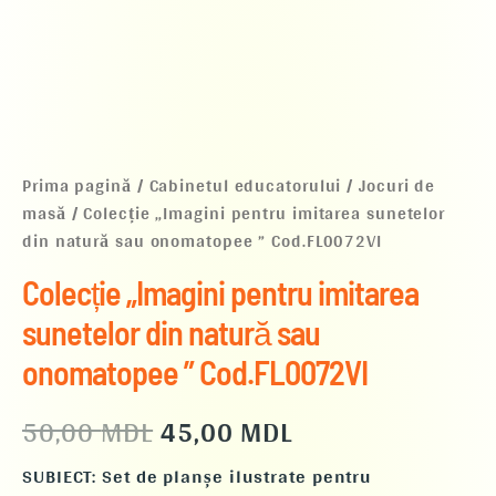
Prima pagină
/
Cabinetul educatorului
/
Jocuri de
masă
/ Colecție „Imagini pentru imitarea sunetelor
din natură sau onomatopee ” Cod.FL0072VI
Colecție „Imagini pentru imitarea
sunetelor din natură sau
onomatopee ” Cod.FL0072VI
50,00
MDL
45,00
MDL
SUBIECT:
Set de planșe ilustrate pentru