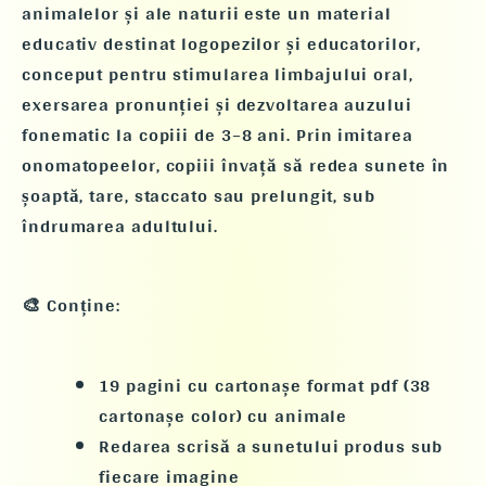
animalelor și ale naturii
este un material
educativ destinat
logopezilor și educatorilor
,
conceput pentru
stimularea limbajului oral,
exersarea pronunției și dezvoltarea auzului
fonematic
la copiii de
3–8 ani
. Prin imitarea
onomatopeelor, copiii învață să redea sunete
în
șoaptă, tare, staccato sau prelungit
, sub
îndrumarea adultului.
🎨
Conține:
19 pagini cu cartonașe format pdf
(38
cartonașe color) cu animale
Redarea scrisă a
sunetului produs
sub
fiecare imagine