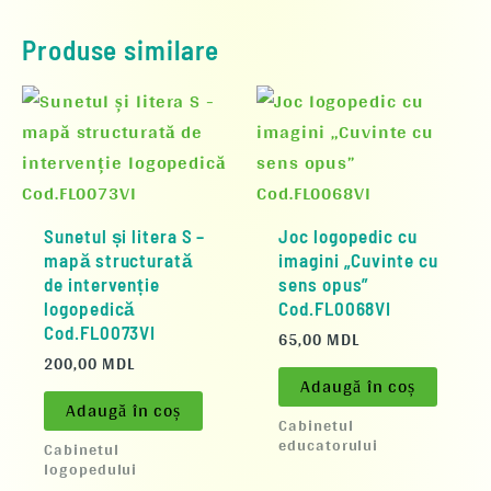
Produse similare
Sunetul și litera S –
Joc logopedic cu
mapă structurată
imagini „Cuvinte cu
de intervenție
sens opus”
logopedică
Cod.FL0068VI
Cod.FL0073VI
65,00
MDL
200,00
MDL
Adaugă în coș
Adaugă în coș
Cabinetul
educatorului
Cabinetul
logopedului