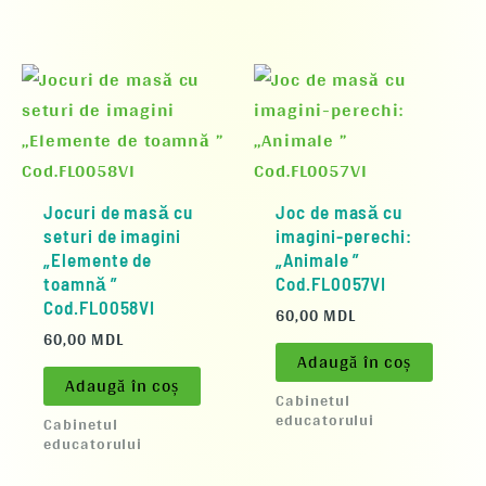
Jocuri de masă cu
Joc de masă cu
seturi de imagini
imagini-perechi:
„Elemente de
„Animale ”
toamnă ”
Cod.FL0057VI
Cod.FL0058VI
60,00
MDL
60,00
MDL
Adaugă în coș
Adaugă în coș
Cabinetul
educatorului
Cabinetul
educatorului