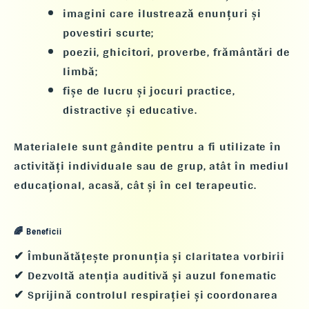
imagini care ilustrează
enunțuri și
povestiri scurte
;
poezii, ghicitori, proverbe, frământări de
limbă
;
fișe de lucru și jocuri
practice,
distractive și educative
.
Materialele sunt gândite pentru a fi utilizate
în
activități individuale sau de grup
, atât în mediul
educațional, acasă, cât și în cel terapeutic.
🌈 Beneficii
✔ Îmbunătățește pronunția și claritatea vorbirii
✔ Dezvoltă atenția auditivă și auzul fonematic
✔ Sprijină controlul respirației și coordonarea