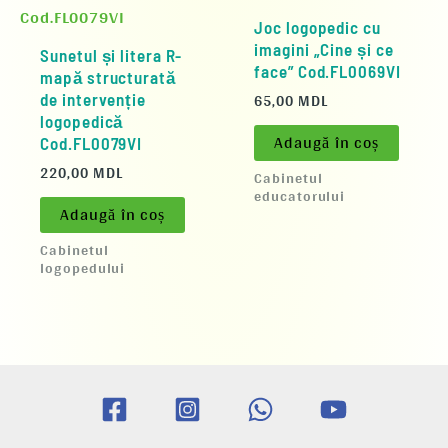
Joc logopedic cu
imagini „Cine și ce
Sunetul și litera R-
face” Cod.FL0069VI
mapă structurată
65,00
MDL
de intervenție
logopedică
Adaugă în coș
Cod.FL0079VI
220,00
MDL
Cabinetul
educatorului
Adaugă în coș
Cabinetul
logopedului