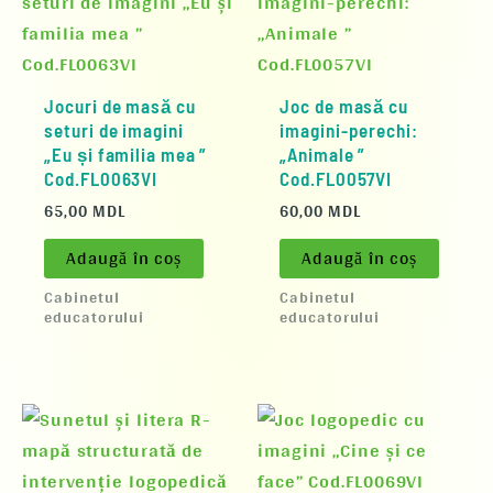
Jocuri de masă cu
Joc de masă cu
seturi de imagini
imagini-perechi:
„Eu și familia mea ”
„Animale ”
Cod.FL0063VI
Cod.FL0057VI
65,00
MDL
60,00
MDL
Adaugă în coș
Adaugă în coș
Cabinetul
Cabinetul
educatorului
educatorului