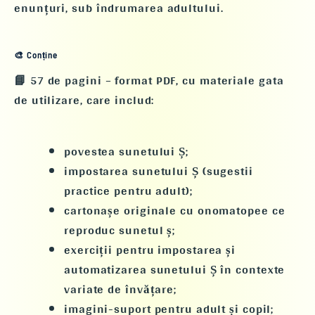
enunțuri,
sub îndrumarea adultului
.
🎨 Conține
📘
57 de pagini – format PDF
, cu materiale gata
de utilizare, care includ:
povestea sunetului Ș;
impostarea sunetului Ș
(sugestii
practice pentru adult);
cartonașe originale cu
onomatopee
ce
reproduc sunetul ș;
exerciții pentru
impostarea și
automatizarea sunetului Ș
în contexte
variate de învățare;
imagini-suport pentru adult și copil;