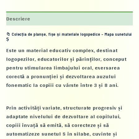
Descriere
📁 Colecția de planșe, fișe și materiale logopedice –
Mapa sunetului
Ș
Este un material educativ complex, destinat
logopezilor, educatorilor și părinților
, conceput
pentru
stimularea limbajului oral
,
exersarea
corectă a pronunției
și
dezvoltarea auzului
fonematic
la copiii cu vârste între
3 și 8 ani
.
Prin activități variate, structurate progresiv și
adaptate nivelului de dezvoltare al copilului,
copiii învață să
emită, să corecteze și să
automatizeze sunetul S
în silabe, cuvinte și