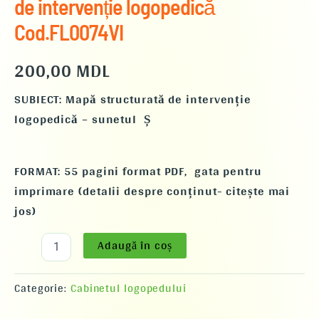
de intervenție logopedică
Cod.FL0074VI
200,00
MDL
SUBIECT:
Mapă structurată
de intervenție
logopedică – sunetul Ș
FORMAT:
55 pagini format PDF,
gata pentru
imprimare (detalii despre conținut- citește mai
jos)
Adaugă în coș
Categorie:
Cabinetul logopedului