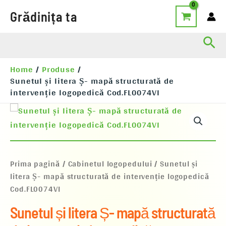
Skip
Grădinița ta
to
content
Sea
Home
Produse
Sunetul și litera Ș- mapă structurată de
intervenție logopedică Cod.FL0074VI
Cantitate
Sunetul
și
litera
Ș-
mapă
Prima pagină
/
Cabinetul logopedului
/ Sunetul și
structurată
litera Ș- mapă structurată de intervenție logopedică
de
Cod.FL0074VI
intervenție
logopedică
Cod.FL0074VI
Sunetul și litera Ș- mapă structurată