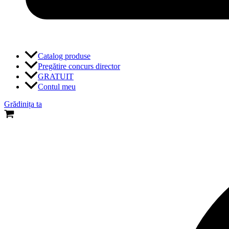
Catalog produse
Pregătire concurs director
GRATUIT
Contul meu
Grădinița ta