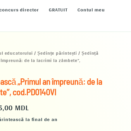
 concurs director
GRATUIT
Contul meu
țul
Prețul
ul educatorului
/
Ședințe părintești
/ Ședință
împreună: de la lacrimi la zâmbete”,
țial
curent
este:
ască „Primul an împreună: de la
t:
165,00 MDL.
ete”, cod.PD0140VI
5,00 MDL.
5,00
MDL
rintească la final de an