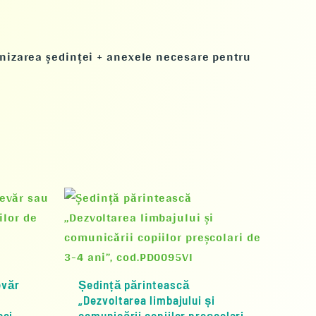
ganizarea ședinței + anexele necesare pentru
evăr
Ședință părintească
„Dezvoltarea limbajului și
cei
comunicării copiilor preșcolari