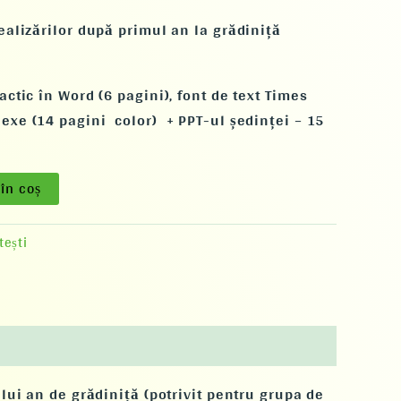
realizărilor după primul an la grădiniță
ctic în Word (6 pagini), font de text Times
exe (14 pagini color) + PPT-ul ședinței – 15
în coș
tești
ului an de grădiniță (potrivit pentru grupa de