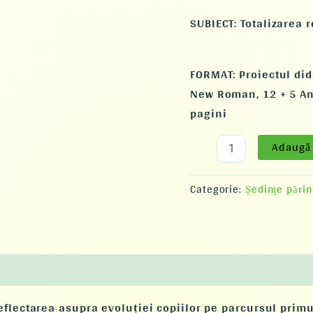
SUBIECT:
Totalizarea 
FORMAT: Proiectul dida
New Roman, 12 + 5 An
pagini
Adaugă 
Categorie:
Ședințe părin
 reflectarea asupra evoluției copiilor pe parcursul prim