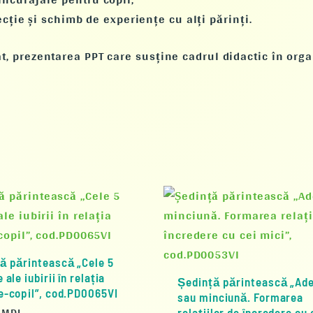
lecție și schimb de experiențe cu alți părinți.
at, prezentarea PPT care susține cadrul didactic în or
ă părintească „Cele 5
 ale iubirii în relația
Ședință părintească „Ad
e-copil”, cod.PD0065VI
sau minciună. Formarea
0
MDL
relațiilor de încredere cu 