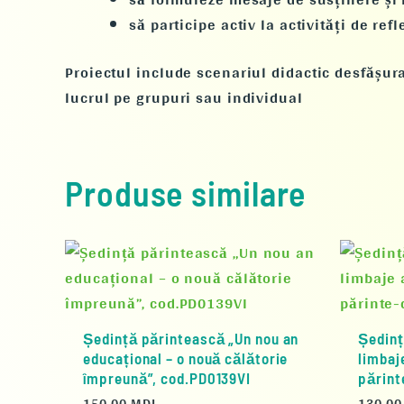
să participe activ la activități de ref
Proiectul include scenariul didactic desfășur
lucrul pe grupuri sau individual
Produse similare
Ședință părintească „Un nou an
Ședinț
educațional – o nouă călătorie
limbaje
împreună”, cod.PD0139VI
părint
150,00
MDL
130,0