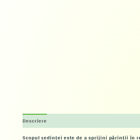
Descriere
Scopul ședinței
este de a sprijini părinții în