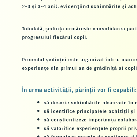
2-3 și 3-4 ani), evidențiind schimbările și ac
Totodată, ședința urmărește consolidarea parte
progresului fiecărui copil.
Proiectul ședinței
este organizat într-o manier
experiențe din primul an de grădiniță al copil
În urma activității, părinții vor fi capabili
să descrie schimbările observate în e
să identifice principalele achiziții și 
să conștientizeze importanța colaboră
să valorifice experiențele proprii pri
să formuleze mesaje de susținere și 