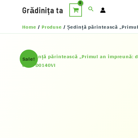
Skip
Search
Grădinița ta
to
content
Home
Produse
Ședință părintească „Primul
Sale!