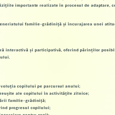
hizițiile importante realizate în procesul de adaptare,
neriatului familie–grădiniță și încurajarea unei atitud
ă interactivă și participativă, oferind părinților posibi
ului.
:
voluția copilului pe parcursul anului;
reușite ale copilului în activitățile zilnice;
rii familie–grădiniță;
vind progresul copilului;
încurajare pentru copil;