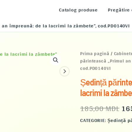
Catalog produse
Pregătire
 an împreună: de la lacrimi la zâmbete”, cod.PD0140VI
Cantitate
Pre
Prima pagină
/
Cabinet
Ședință
părintească „Primul an 
părintească
ini
cod.PD0140VI
„Primul
an
a
Ședință părinte
împreună:
de
fos
lacrimi la zâmb
la
lacrimi
18
185,00
MDL
16
la
zâmbete”,
cod.PD0140VI
CATEGORIE:
Ședință pă