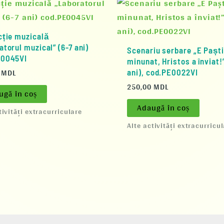
cție muzicală
atorul muzical” (6-7 ani)
Scenariu serbare „E Paști
E0045VI
minunat, Hristos a înviat!
0
MDL
ani), cod.PE0022VI
250,00
MDL
ugă în coș
Adaugă în coș
tivități extracurriculare
Alte activități extracurricu