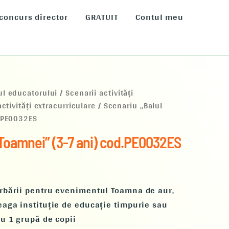
 concurs director
GRATUIT
Contul meu
ul educatorului
/
Scenarii activități
activități extracurriculare
/ Scenariu „Balul
d.PE0032ES
 Toamnei” (3-7 ani) cod.PE0032ES
erbării pentru evenimentul Toamna de aur,
eaga instituție de educație timpurie sau
ru 1 grupă de copii