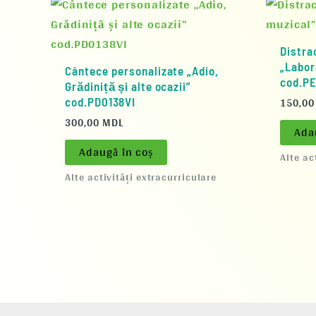
Distra
„Labor
Cântece personalizate „Adio,
cod.P
Grădiniță și alte ocazii”
150,0
cod.PD0138VI
300,00
MDL
Ada
Adaugă în coș
Alte ac
Alte activități extracurriculare