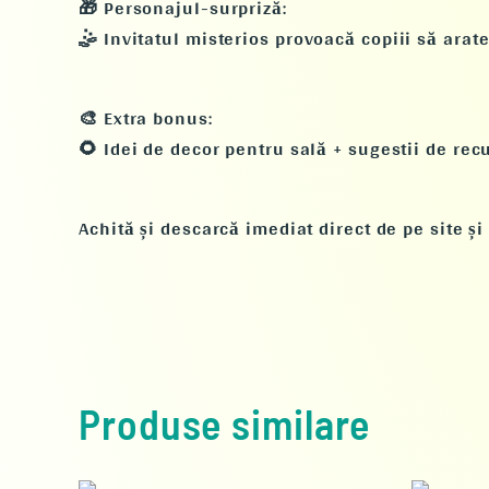
🎁
Personajul-surpriză:
🤹
Invitatul misterios
provoacă copiii să arate
🎨
Extra bonus:
🌻 Idei de decor pentru sală + sugestii de rec
Achită și descarcă imediat direct de pe site și
Produse similare