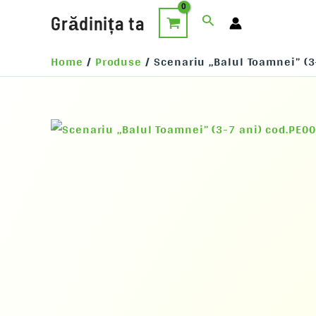
Skip
Search
Grădinița ta
to
content
Home
Produse
Scenariu „Balul Toamnei” (3