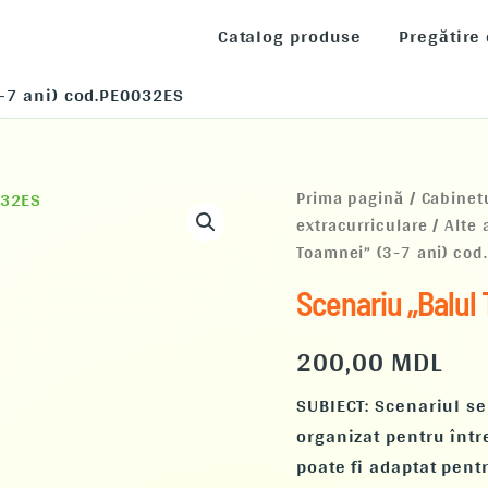
Catalog produse
Pregătire
-7 ani) cod.PE0032ES
Cantitate
Prima pagină
/
Cabinet
Scenariu
extracurriculare
/
Alte 
„Balul
Toamnei” (3-7 ani) co
Toamnei”
(3-
Scenariu „Balul
7
ani)
cod.PE0032ES
200,00
MDL
SUBIECT: Scenariul s
organizat pentru într
poate fi adaptat pent