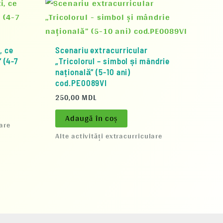
, ce
Scenariu extracurricular
” (4-7
„Tricolorul – simbol și mândrie
națională” (5-10 ani)
cod.PE0089VI
250,00
MDL
Adaugă în coș
lare
Alte activități extracurriculare