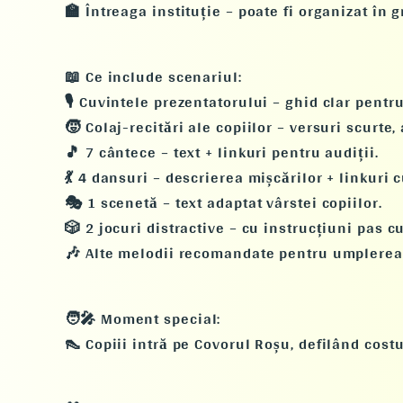
🏫
Întreaga instituție
– poate fi organizat în 
📖
Ce include scenariul:
🎙️
Cuvintele prezentatorului
– ghid clar pentr
🧒
Colaj-recitări
ale copiilor – versuri scurte,
🎵
7 cântece
– text + linkuri pentru audiții.
💃
4 dansuri
– descrierea mișcărilor + linkuri 
🎭
1 scenetă
– text adaptat vârstei copiilor.
🎲
2 jocuri distractive
– cu instrucțiuni pas cu
🎶
Alte melodii
recomandate pentru umplerea 
🧑‍🎤
Moment special:
👠 Copiii
intră pe Covorul Roșu
, defilând cos