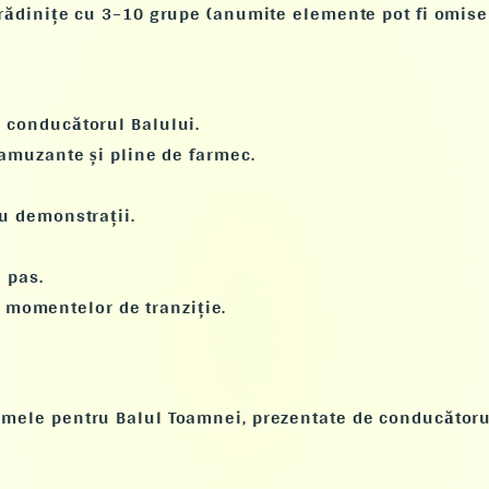
grădinițe cu
3–10 grupe
(anumite elemente pot fi omise 
u conducătorul Balului.
 amuzante și pline de farmec.
cu demonstrații.
 pas.
momentelor de tranziție.
tumele pentru
Balul Toamnei
, prezentate de conducătoru