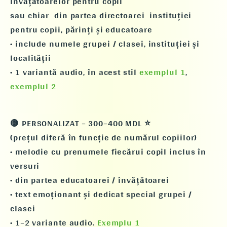
învățătoarelor pentru copii
sau chiar din partea directoarei instituției
pentru copii, părinți și educatoare
• include numele grupei / clasei, instituției și
localității
• 1 variantă audio, în acest stil
exemplul 1
,
exemplul 2
🟡 PERSONALIZAT – 300–400 MDL ⭐
(prețul diferă în funcție de numărul copiilor)
• melodie cu prenumele fiecărui copil inclus în
versuri
• din partea educatoarei / învățătoarei
• text emoționant și dedicat special grupei /
clasei
• 1–2 variante audio.
Exemplu 1