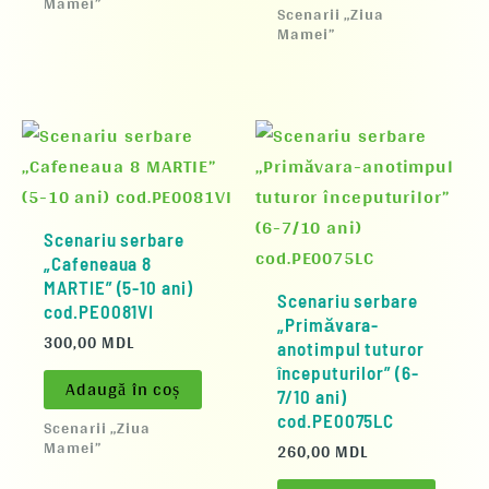
Mamei”
Scenarii „Ziua
Mamei”
Scenariu serbare
„Cafeneaua 8
MARTIE” (5-10 ani)
Scenariu serbare
cod.PE0081VI
„Primăvara-
300,00
MDL
anotimpul tuturor
începuturilor” (6-
Adaugă în coș
7/10 ani)
cod.PE0075LC
Scenarii „Ziua
Mamei”
260,00
MDL