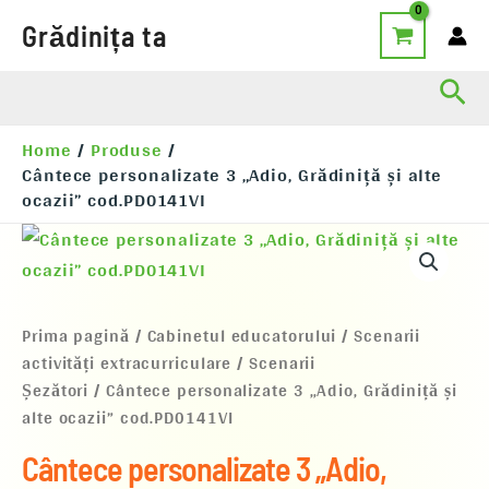
Skip
Grădinița ta
to
content
Sea
Home
Produse
Cântece personalizate 3 „Adio, Grădiniță și alte
ocazii” cod.PD0141VI
Cantitate
Cântece
personalizate
3
„Adio,
Prima pagină
/
Cabinetul educatorului
/
Scenarii
Grădiniță
activități extracurriculare
/
Scenarii
și
alte
Șezători
/ Cântece personalizate 3 „Adio, Grădiniță și
ocazii”
alte ocazii” cod.PD0141VI
cod.PD0141VI
Cântece personalizate 3 „Adio,