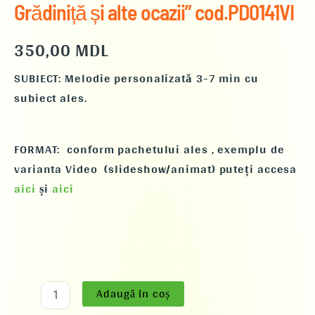
Grădiniță și alte ocazii” cod.PD0141VI
350,00
MDL
SUBIECT: Melodie personalizată 3-7 min cu
subiect ales.
FORMAT: conform pachetului ales , exemplu de
varianta
Video (slideshow/animat)
puteți accesa
aici
și
aici
Adaugă în coș