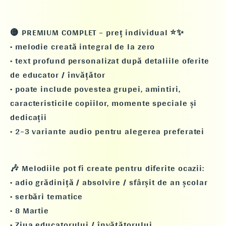
🟡 PREMIUM COMPLET – preț individual ⭐✨
• melodie creată integral de la zero
• text profund personalizat după detaliile oferite
de educator / învățător
• poate include povestea grupei, amintiri,
caracteristicile copiilor, momente speciale și
dedicații
• 2–3 variante audio pentru alegerea preferatei
🎶 Melodiile pot fi create pentru diferite ocazii:
• adio grădiniță / absolvire / sfârșit de an școlar
• serbări tematice
• 8 Martie
• Ziua educatorului / învățătorului