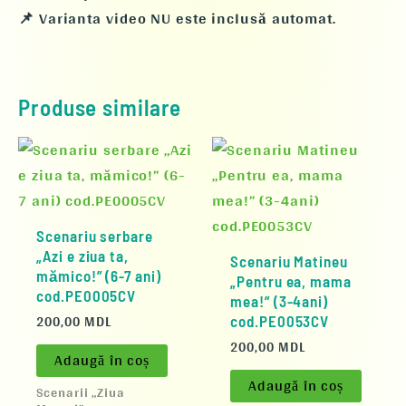
📌 Varianta video NU este inclusă automat.
Produse similare
Scenariu serbare
„Azi e ziua ta,
Scenariu Matineu
mămico!” (6-7 ani)
„Pentru ea, mama
cod.PE0005CV
mea!” (3-4ani)
200,00
MDL
cod.PE0053CV
200,00
MDL
Adaugă în coș
Adaugă în coș
Scenarii „Ziua