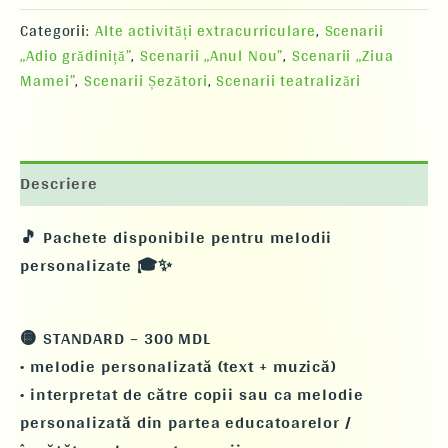
Categorii:
Alte activități extracurriculare
,
Scenarii
„Adio grădiniță”
,
Scenarii „Anul Nou”
,
Scenarii „Ziua
Mamei”
,
Scenarii Șezători
,
Scenarii teatralizări
Descriere
🎵 Pachete disponibile pentru melodii
personalizate 🎓✨
🟡 STANDARD – 300 MDL
• melodie personalizată (text + muzică)
• interpretat de către copii sau ca melodie
personalizată din partea educatoarelor /