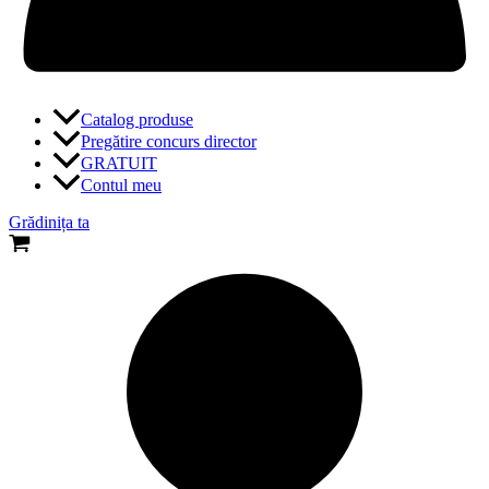
Catalog produse
Pregătire concurs director
GRATUIT
Contul meu
Grădinița ta