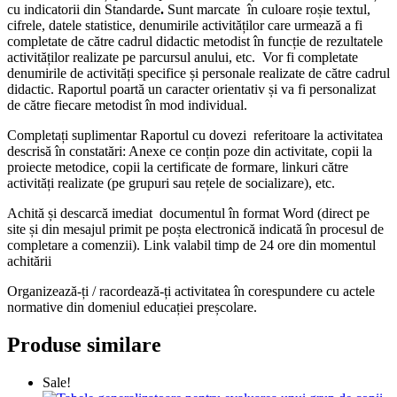
cu indicatorii din Standarde
.
Sunt marcate în culoare roșie textul,
cifrele, datele statistice, denumirile activităților care urmează a fi
completate de către cadrul didactic metodist în funcție de rezultatele
activităților realizate pe parcursul anului, etc. Vor fi completate
denumirile de activități specifice și personale realizate de către cadrul
didactic. Raportul poartă un caracter orientativ și va fi personalizat
de către fiecare metodist în mod individual.
Completați suplimentar Raportul cu dovezi referitoare la activitatea
descrisă în constatări: Anexe ce conțin poze din activitate, copii la
proiecte metodice, copii la certificate de formare, linkuri către
activități realizate (pe grupuri sau rețele de socializare), etc.
Achită și descarcă imediat documentul în format Word (direct pe
site și din mesajul primit pe poșta electronică indicată în procesul de
completare a comenzii). Link valabil timp de 24 ore din momentul
achitării
Organizează-ți / racordează-ți activitatea în corespundere cu actele
normative din domeniul educației preșcolare.
Produse similare
Sale!