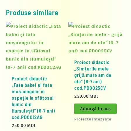
Produse similare
Proiect didactic
„Simțurile mele –
grijă mare am de
Proiect didactic
ele” (6-7 ani)
„Fata babei și fata
cod.PD0025CV
moșneagului în
250,00
MDL
ospeție la sfătosul
bunic din
Adaugă în coș
Humulești” (6-7 ani)
cod.PD0012AG
Proiecte integrate
250,00
MDL