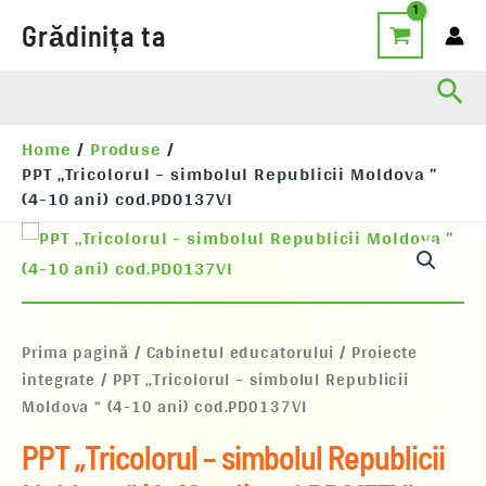
Skip
Grădinița ta
to
content
Sea
Home
Produse
PPT „Tricolorul – simbolul Republicii Moldova ”
(4-10 ani) cod.PD0137VI
Cantitate
PPT
„Tricolorul
-
simbolul
Republicii
Prima pagină
/
Cabinetul educatorului
/
Proiecte
Moldova
integrate
/ PPT „Tricolorul – simbolul Republicii
”
Moldova ” (4-10 ani) cod.PD0137VI
(4-
10
ani)
PPT „Tricolorul – simbolul Republicii
cod.PD0137VI