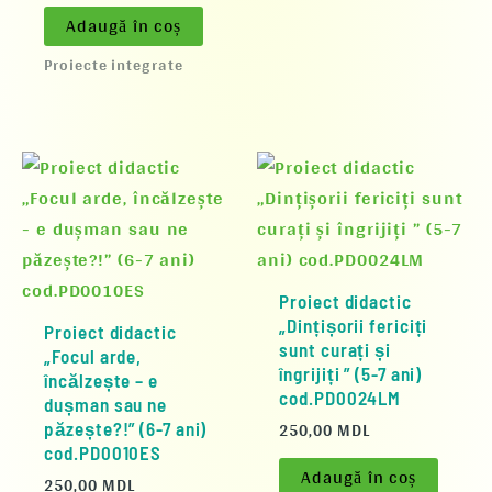
Adaugă în coș
Proiecte integrate
Proiect didactic
„Dințișorii fericiți
Proiect didactic
sunt curați și
„Focul arde,
îngrijiți ” (5-7 ani)
încălzește – e
cod.PD0024LM
dușman sau ne
250,00
MDL
păzește?!” (6-7 ani)
cod.PD0010ES
Adaugă în coș
250,00
MDL