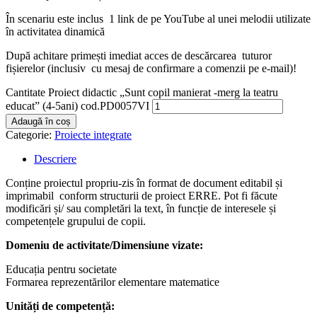
În scenariu este inclus 1 link de pe YouTube al unei melodii utilizate
în activitatea dinamică
După achitare primești imediat acces de descărcarea tuturor
fișierelor (inclusiv cu mesaj de confirmare a comenzii pe e-mail)!
Cantitate Proiect didactic „Sunt copil manierat -merg la teatru
educat” (4-5ani) cod.PD0057VI
Adaugă în coș
Categorie:
Proiecte integrate
Descriere
Conține proiectul propriu-zis în format de document editabil și
imprimabil conform structurii de proiect ERRE. Pot fi făcute
modificări și/ sau completări la text, în funcție de interesele și
competențele grupului de copii.
Domeniu de activitate/Dimensiune vizate:
Educația pentru societate
Formarea reprezentărilor elementare matematice
Unități de competență: