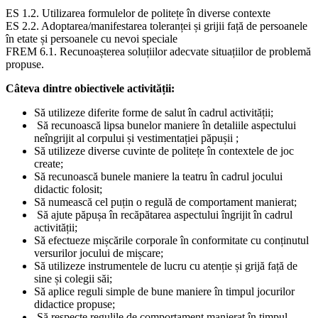
ES 1.2. Utilizarea formulelor de politețe în diverse contexte
ES 2.2. Adoptarea/manifestarea toleranței și grijii față de persoanele
în etate și persoanele cu nevoi speciale
FREM 6.1. Recunoașterea soluțiilor adecvate situațiilor de problemă
propuse.
Câteva dintre obiectivele activității:
Să utilizeze diferite forme de salut în cadrul activității;
Să recunoască lipsa bunelor maniere în detaliile aspectului
neîngrijit al corpului și vestimentației păpușii ;
Să utilizeze diverse cuvinte de politețe în contextele de joc
create;
Să recunoască bunele maniere la teatru în cadrul jocului
didactic folosit;
Să numească cel puțin o regulă de comportament manierat;
Să ajute păpușa în recăpătarea aspectului îngrijit în cadrul
activității;
Să efectueze mișcările corporale în conformitate cu conținutul
versurilor jocului de mișcare;
Să utilizeze instrumentele de lucru cu atenție și grijă față de
sine și colegii săi;
Să aplice reguli simple de bune maniere în timpul jocurilor
didactice propuse;
Să respecte regulile de comportament manierat în timpul