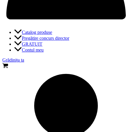
Catalog produse
Pregătire concurs director
GRATUIT
Contul meu
Grădinița ta