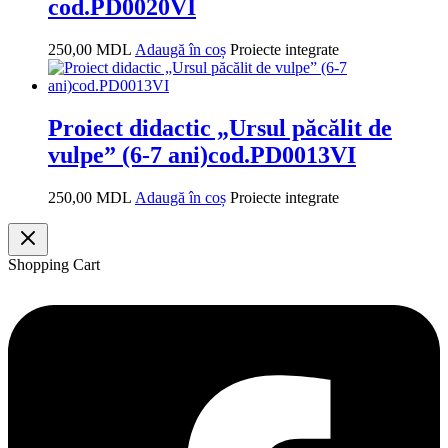
cod.PD0020VI
250,00
MDL
Adaugă în coș
Proiecte integrate
Proiect didactic „Ursul păcălit de
vulpe” (6-7 ani)cod.PD0013VI
250,00
MDL
Adaugă în coș
Proiecte integrate
Shopping Cart