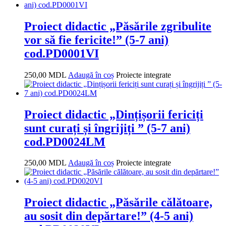
Proiect didactic „Păsările zgribulite
vor să fie fericite!” (5-7 ani)
cod.PD0001VI
250,00
MDL
Adaugă în coș
Proiecte integrate
Proiect didactic „Dințișorii fericiți
sunt curați și îngrijiți ” (5-7 ani)
cod.PD0024LM
250,00
MDL
Adaugă în coș
Proiecte integrate
Proiect didactic „Păsările călătoare,
au sosit din depărtare!” (4-5 ani)