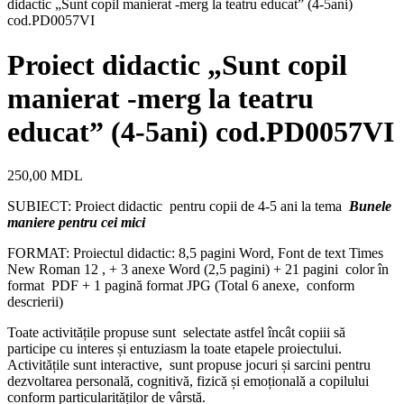
didactic „Sunt copil manierat -merg la teatru educat” (4-5ani)
cod.PD0057VI
Proiect didactic „Sunt copil
manierat -merg la teatru
educat” (4-5ani) cod.PD0057VI
250,00
MDL
SUBIECT: Proiect didactic pentru copii de 4-5 ani la tema
Bunele
maniere pentru cei mici
FORMAT: Proiectul didactic: 8,5 pagini Word, Font de text Times
New Roman 12 , + 3 anexe Word (2,5 pagini) + 21 pagini color în
format PDF + 1 pagină format JPG (Total 6 anexe, conform
descrierii)
Toate activitățile propuse sunt selectate astfel încât copiii să
participe cu interes și entuziasm la toate etapele proiectului.
Activitățile sunt interactive, sunt propuse jocuri și sarcini pentru
dezvoltarea personală, cognitivă, fizică și emoțională a copilului
conform particularităților de vârstă.