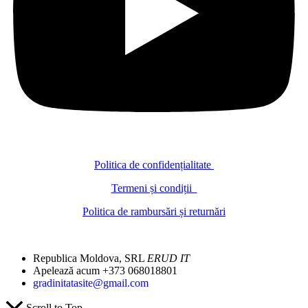
Politica de confidențialitate
Termeni și condiții
Politica de rambursări și returnări
Republica Moldova, SRL
ERUD IT
Apelează acum +373 068018801
gradinitatasite@gmail.com
Scroll to Top