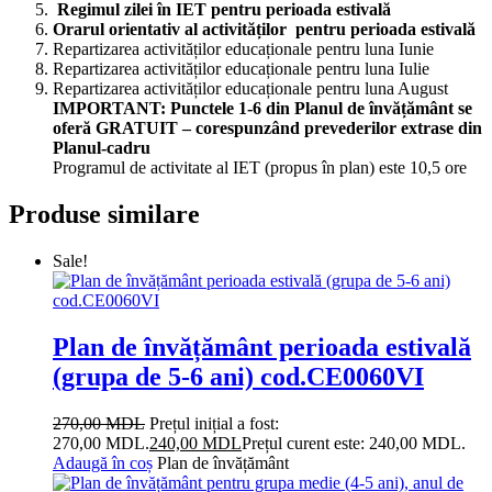
Regimul zilei în IET pentru perioada estiv
a
lă
Orarul orientativ al activităților pentru perioada estivală
Repartizarea activităților educaționale pentru luna Iunie
Repartizarea activităților educaționale pentru luna Iulie
Repartizarea activităților educaționale pentru luna August
IMPORTANT: Punctele 1-6 din Planul de învățământ se
oferă GRATUIT – corespunzând prevederilor extrase din
Planul-cadru
Programul de activitate al IET (propus în plan) este 10,5 ore
Produse similare
Sale!
Plan de învățământ perioada estivală
(grupa de 5-6 ani) cod.CE0060VI
270,00
MDL
Prețul inițial a fost:
270,00 MDL.
240,00
MDL
Prețul curent este: 240,00 MDL.
Adaugă în coș
Plan de învățământ