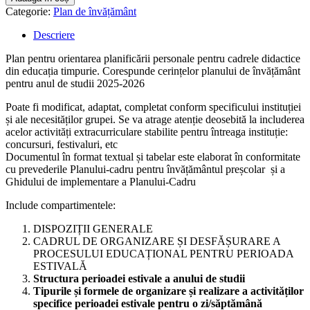
Categorie:
Plan de învățământ
Descriere
Plan pentru orientarea planificării personale pentru cadrele didactice
din educația timpurie. Corespunde cerințelor planului de învățământ
pentru anul de studii 2025-2026
Poate fi modificat, adaptat, completat conform specificului instituției
și ale necesităților grupei. Se va atrage atenție deosebită la includerea
acelor activități extracurriculare stabilite pentru întreaga instituție:
concursuri, festivaluri, etc
Documentul în format textual și tabelar este elaborat în conformitate
cu prevederile Planului-cadru pentru învățământul preșcolar și a
Ghidului de implementare a Planului-Cadru
Include compartimentele:
DISPOZIȚII GENERALE
CADRUL DE ORGANIZARE ȘI DESFĂȘURARE A
PROCESULUI EDUCAȚIONAL PENTRU PERIOADA
ESTIVALĂ
Structura perioadei estivale a anului de studii
Tipurile și formele de organizare și realizare a activităților
specifice perioadei estivale pentru o zi/săptămână