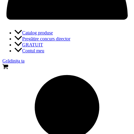
Catalog produse
Pregătire concurs director
GRATUIT
Contul meu
Grădinița ta