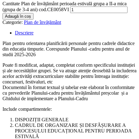
Cantitate Plan de învățământ perioada estivală grupa a II-a mica
(grupa de 3-4 ani) cod.CE0058VI
Adaugă în coș
Categorie:
Plan de învățământ
Descriere
Plan pentru orientarea planificării personale pentru cadrele didactice
din educația timpurie. Corespunde Planului -cadru pentru anul de
studii 2025-2026
Poate fi modificat, adaptat, completat conform specificului instituției
și ale necesităților grupei. Se va atrage atenție deosebită la includerea
acelor activități extracurriculare stabilite pentru întreaga instituție:
concursuri, festivaluri, etc
Documentul în format textual și tabelar este elaborat în conformitate
cu prevederile Planului-cadru pentru învățământul preșcolar și a
Ghidului de implementare a Planului-Cadru
Include compartimentele:
DISPOZIȚII GENERALE
CADRUL DE ORGANIZARE ȘI DESFĂȘURARE A
PROCESULUI EDUCAȚIONAL PENTRU PERIOADA
ESTIVALĂ