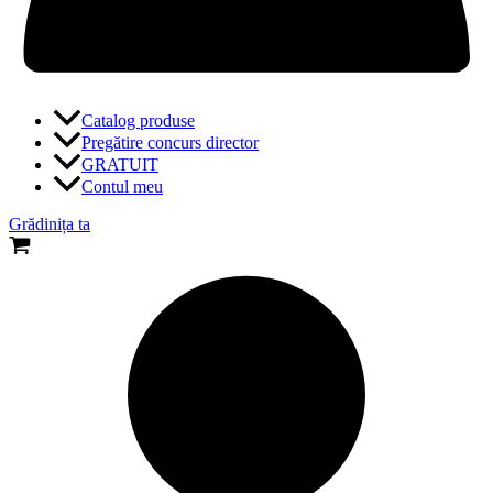
Catalog produse
Pregătire concurs director
GRATUIT
Contul meu
Grădinița ta