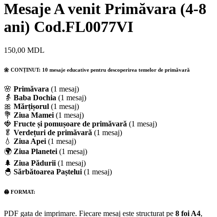
Mesaje A venit Primăvara (4-8
ani) Cod.FL0077VI
150,00
MDL
🌼 CONȚINUT: 10 mesaje educative pentru descoperirea temelor de primăvară
🌸
Primăvara
(1 mesaj)
👵
Baba Dochia
(1 mesaj)
🎀
Mărțișorul
(1 mesaj)
💐
Ziua Mamei
(1 mesaj)
🍓
Fructe și pomușoare de primăvară
(1 mesaj)
🥬
Verdețuri de primăvară
(1 mesaj)
💧
Ziua Apei
(1 mesaj)
🌍
Ziua Planetei
(1 mesaj)
🌲
Ziua Pădurii
(1 mesaj)
🐣
Sărbătoarea Paștelui
(1 mesaj)
🖨️ FORMAT:
PDF gata de imprimare. Fiecare mesaj este structurat pe
8 foi A4
,