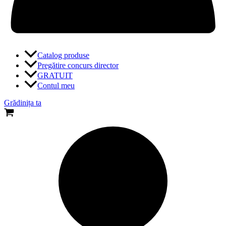
Catalog produse
Pregătire concurs director
GRATUIT
Contul meu
Grădinița ta