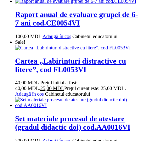
Raport anual de evaluare grupei de 6-
7 ani cod.CE0054VI
100,00
MDL
Adaugă în coș
Cabinetul educatorului
Sale!
Cartea „Labirinturi distractive cu
litere”, cod FL0053VI
40,00
MDL
Prețul inițial a fost:
40,00 MDL.
25,00
MDL
Prețul curent este: 25,00 MDL.
Adaugă în coș
Cabinetul educatorului
Set materiale procesul de atestare
(gradul didactic doi) cod.AA0016VI
200,00
MDL
Adaugă în coș
Cabinetul educatorului