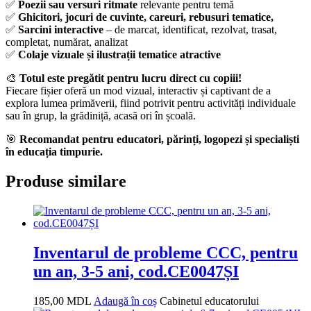
✅
Poezii sau versuri ritmate
relevante pentru temă
✅
Ghicitori, jocuri de cuvinte, careuri, rebusuri tematice,
✅
Sarcini interactive
– de marcat, identificat, rezolvat, trasat,
completat, numărat, analizat
✅
Colaje vizuale și ilustrații tematice atractive
🎨
Totul este pregătit pentru lucru direct cu copiii!
Fiecare fișier oferă un mod vizual, interactiv și captivant de a
explora lumea primăverii, fiind potrivit pentru activități individuale
sau în grup, la grădiniță, acasă ori în școală.
🎯
Recomandat pentru educatori, părinți, logopezi și specialiști
în educația timpurie.
Produse similare
Inventarul de probleme CCC, pentru
un an, 3-5 ani, cod.CE0047ȘI
185,00
MDL
Adaugă în coș
Cabinetul educatorului