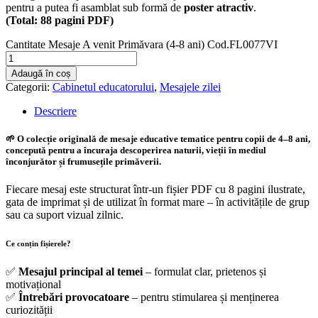
pentru a putea fi asamblat sub formă de
poster atractiv
.
(Total: 88 pagini PDF)
Cantitate Mesaje A venit Primăvara (4-8 ani) Cod.FL0077VI
Adaugă în coș
Categorii:
Cabinetul educatorului
,
Mesajele zilei
Descriere
🌱 O colecție originală de mesaje educative tematice pentru copii de 4–8 ani,
concepută pentru a încuraja descoperirea naturii, vieții în mediul
înconjurător și frumusețile primăverii.
Fiecare mesaj este structurat într-un fișier PDF cu 8 pagini ilustrate,
gata de imprimat și de utilizat în format mare – în activitățile de grup
sau ca suport vizual zilnic.
Ce conțin fișierele?
✅
Mesajul principal al temei
– formulat clar, prietenos și
motivațional
✅
Întrebări provocatoare
– pentru stimularea și menținerea
curiozității