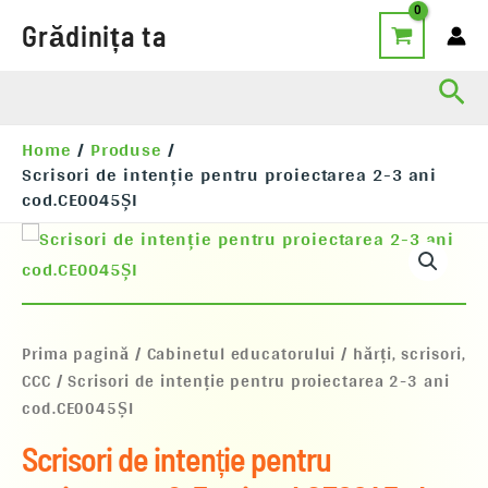
Skip
Grădinița ta
to
content
Sea
Home
Produse
Scrisori de intenție pentru proiectarea 2-3 ani
cod.CE0045ȘI
Cantitate
Scrisori
de
intenție
pentru
proiectarea
Prima pagină
/
Cabinetul educatorului
/
hărți, scrisori,
2-
CCC
/ Scrisori de intenție pentru proiectarea 2-3 ani
3
cod.CE0045ȘI
ani
cod.CE0045ȘI
Scrisori de intenție pentru