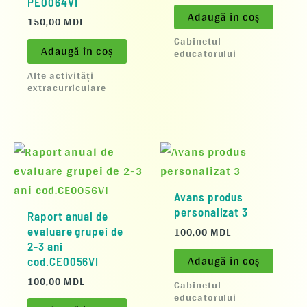
PE0064VI
Adaugă în coș
150,00
MDL
Cabinetul
Adaugă în coș
educatorului
Alte activități
extracurriculare
Avans produs
personalizat 3
Raport anual de
100,00
MDL
evaluare grupei de
2-3 ani
Adaugă în coș
cod.CE0056VI
100,00
MDL
Cabinetul
educatorului