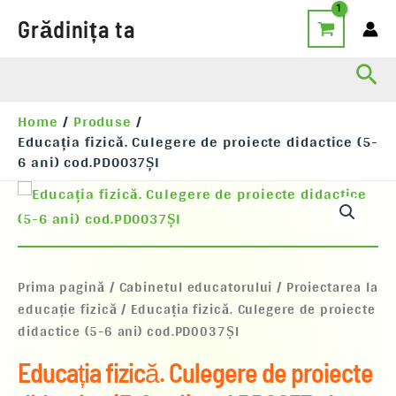
Skip
Grădinița ta
to
content
Sea
Home
Produse
Educația fizică. Culegere de proiecte didactice (5-
6 ani) cod.PD0037ȘI
Cantitate
Educația
fizică.
Culegere
de
proiecte
Prima pagină
/
Cabinetul educatorului
/
Proiectarea la
didactice
educație fizică
/ Educația fizică. Culegere de proiecte
(5-
didactice (5-6 ani) cod.PD0037ȘI
6
ani)
cod.PD0037ȘI
Educația fizică. Culegere de proiecte