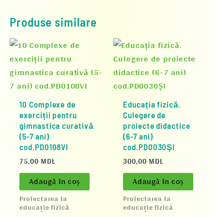
Produse similare
10 Complexe de
Educația fizică.
exerciții pentru
Culegere de
gimnastica curativă
proiecte didactice
(5-7 ani)
(6-7 ani)
cod.PD0108VI
cod.PD0030ȘI
75,00
MDL
300,00
MDL
Adaugă în coș
Adaugă în coș
Proiectarea la
Proiectarea la
educație fizică
educație fizică