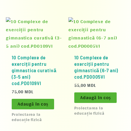
10 Complexe de
10 Complexe de
exerciții pentru
exerciții pentru
gimnastica curativă
gimnastică (6-7 ani)
(3-5 ani)
cod.PD0005VI
cod.PD0109VI
55,00
MDL
75,00
MDL
Adaugă în coș
Adaugă în coș
Proiectarea la
educație fizică
Proiectarea la
educație fizică