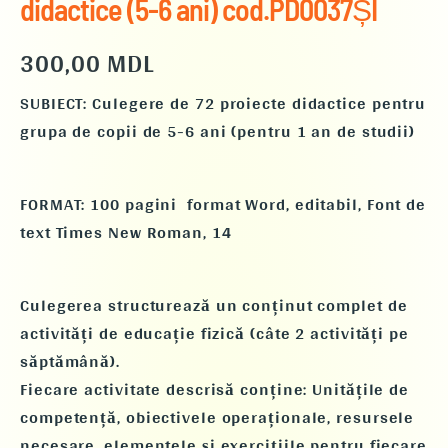
didactice (5-6 ani) cod.PD0037ȘI
300,00
MDL
SUBIECT:
Culegere de 72 proiecte didactice pentru
grupa de copii de 5-6 ani (pentru 1 an de studii)
FORMAT
: 100 pagini format Word, editabil, Font de
text Times New Roman, 14
Culegerea structurează un conținut complet de
activități de educație fizică (câte 2 activități pe
săptămână).
Fiecare activitate descrisă conține: Unitățile de
competență, obiectivele operaționale, resursele
necesare, elementele și exercițiile pentru fiecare