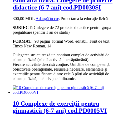
Educația fizică. Culegere de proiecte
didactice (6-7 ani) cod.PD0030ȘI
300,00
MDL
Adaugă în coș
Proiectarea la educație fizică
SUBIECT:
Culegere de 72 proiecte didactice pentru grupa
pregătitoare (pentru 1 an de studii)
FORMAT
: 98 pagini format Word, editabil, Font de text
Times New Roman, 14
Culegerea structurează un conținut complet de activități de
educație fizică (câte 2 activități pe săptămână).
Fiecare activitate descrisă conține: Unitățile de competență,
obiectivele operaționale, resursele necesare, elementele și
exercițiile pentru fiecare dintre cele 3 părți ale activității de
educație fizică, inclusiv jocul dinamic.
10 Complexe de exerciții pentru
gimnastică (6-7 ani) cod.PD0005VI