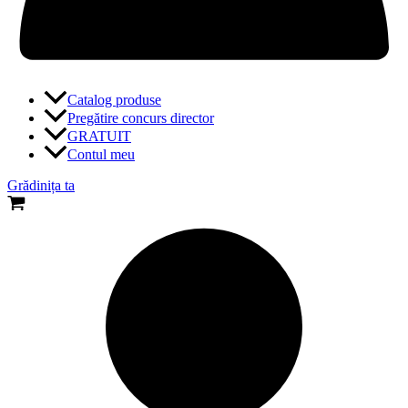
Catalog produse
Pregătire concurs director
GRATUIT
Contul meu
Grădinița ta