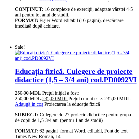
CONȚINUT:
16 complexe de exerciții, adaptate vârstei 4-5
ani pentru tot anul de studii.
FORMAT:
Fișier Word editabil (16 pagini), descărcare
imediată după achitare.
Sale!
Educația fizică. Culegere de proiecte
didactice (1,5 – 3/4 ani) cod.PD0092VI
250,00
MDL
Prețul inițial a fost:
250,00 MDL.
235,00
MDL
Prețul curent este: 235,00 MDL.
Adaugă în coș
Proiectarea la educație fizică
SUBIECT:
Culegere de 27 proiecte didactice pentru grupa
de copii de 1,5-3/4 ani (pentru 1 an de studii)
FORMAT
: 62 pagini format Word, editabil, Font de text
Times New Roman, 14