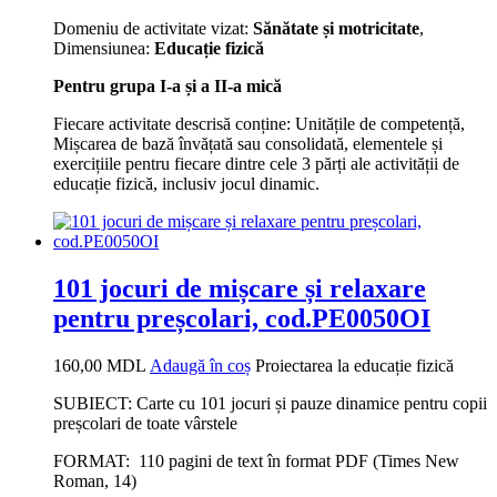
Domeniu de activitate vizat:
Sănătate și motricitate
,
Dimensiunea:
Educație fizică
Pentru grupa I-a și a II-a mică
Fiecare activitate descrisă conține: Unitățile de competență,
Mișcarea de bază învățată sau consolidată, elementele și
exercițiile pentru fiecare dintre cele 3 părți ale activității de
educație fizică, inclusiv jocul dinamic.
101 jocuri de mișcare și relaxare
pentru preșcolari, cod.PE0050OI
160,00
MDL
Adaugă în coș
Proiectarea la educație fizică
SUBIECT: Carte cu 101 jocuri și pauze dinamice pentru copii
preșcolari de toate vârstele
FORMAT: 110 pagini de text în format PDF (Times New
Roman, 14)