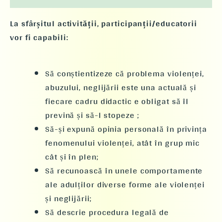
La sfârșitul activității, participanții/educatorii
vor fi capabili:
Să conștientizeze că problema violenței,
abuzului, neglijării este una actuală și
fiecare cadru didactic e obligat să îl
prevină și să-l stopeze ;
Să-și expună opinia personală în privința
fenomenului violenței, atât în grup mic
cât și în plen;
Să recunoască în unele comportamente
ale adulților diverse forme ale violenței
și neglijării;
Să descrie procedura legală de