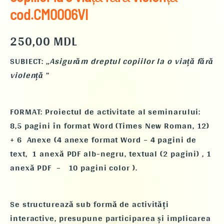
cod.CM0006VI
cod.CM0006VI
250,00
MDL
SUBIECT: „
Asigurăm
dreptul copiilor la o viață fără
violență
”
FORMAT: Proiectul de activitate al seminarului:
8,5 pagini în format Word (Times New Roman, 12)
+ 6 Anexe (4 anexe format Word – 4 pagini de
text, 1 anexă PDF alb-negru, textual (2 pagini) , 1
anexă PDF – 10 pagini color ).
Se structurează sub formă de activități
interactive, presupune participarea și implicarea