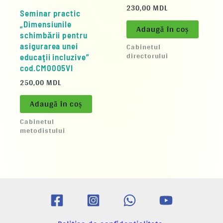
230,00
MDL
Seminar practic
„Dimensiunile
Adaugă în coș
schimbării pentru
Cabinetul
asigurarea unei
directorului
educaţii incluzive”
cod.CM0005VI
250,00
MDL
Adaugă în coș
Cabinetul
metodistului