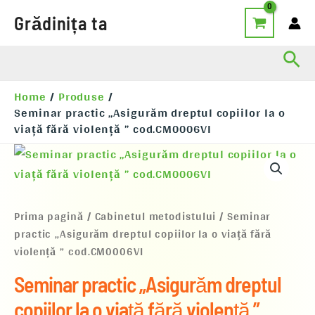
Skip
Grădinița ta
to
content
Sea
Home
Produse
Seminar practic „Asigurăm dreptul copiilor la o
viață fără violență ” cod.CM0006VI
Cantitate
Seminar
practic
„Asigurăm
dreptul
Prima pagină
/
Cabinetul metodistului
/ Seminar
copiilor
practic „Asigurăm dreptul copiilor la o viață fără
la
o
violență ” cod.CM0006VI
viață
fără
Seminar practic „Asigurăm dreptul
violență
”
copiilor la o viață fără violență ”