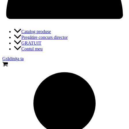
Catalog produse
Pregătire concurs director
GRATUIT
Contul meu
Grădinița ta