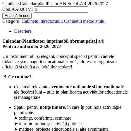
Cantitate Calendar planificator AN ȘCOLAR 2026-2027
Cod.AA0061VI
Adaugă în coș
Categorii:
Cabinetul directorului
,
Cabinetul metodistului
Descriere
Calendar-Planificator imprimabil (format peisaj a4)
Pentru anul școlar 2026–2027
Un instrument util și elegant, conceput special pentru cadrele
didactice și managerii educaționali care își doresc o organizare
eficientă și clară a activităților școlare!
📌
Ce conține?
Cele mai relevante
evenimente naționale și internaționale
ale fiecărei luni – utile în planificarea activităților educaționale
și manageriale.
Spații pentru
notițe lunare
, în care îți poți nota activitățile
planificate:
➤ ședințe, conferințe, seminare
➤ întruniri online și activități publice
➤ matinee, proiecte educaționale și alte evenimente