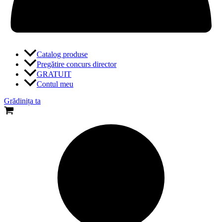
Catalog produse
Pregătire concurs director
GRATUIT
Contul meu
Grădinița ta