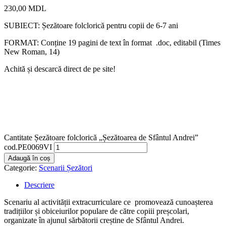
230,00
MDL
SUBIECT: Șezătoare folclorică pentru copii de 6-7 ani
FORMAT: Conține 19 pagini de text în format .doc, editabil (Times
New Roman, 14)
Achită și descarcă direct de pe site!
Cantitate Șezătoare folclorică „Șezătoarea de Sfântul Andrei”
cod.PE0069VI
Adaugă în coș
Categorie:
Scenarii Șezători
Descriere
Scenariu al activității extracurriculare ce promovează cunoașterea
tradițiilor și obiceiurilor populare de către copiii preșcolari,
organizate în ajunul sărbătorii creștine de Sfântul Andrei.