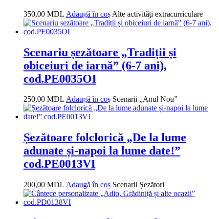
350,00
MDL
Adaugă în coș
Alte activități extracurriculare
Scenariu șezătoare „Tradiții și
obiceiuri de iarnă” (6-7 ani),
cod.PE0035OI
250,00
MDL
Adaugă în coș
Scenarii „Anul Nou”
Șezătoare folclorică „De la lume
adunate și-napoi la lume date!”
cod.PE0013VI
200,00
MDL
Adaugă în coș
Scenarii Șezători