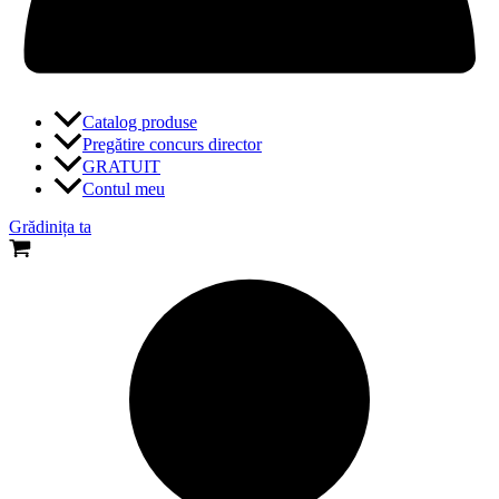
Catalog produse
Pregătire concurs director
GRATUIT
Contul meu
Grădinița ta