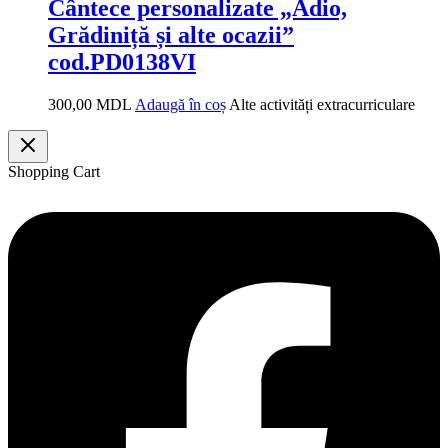
Cântece personalizate „Adio,
Grădiniță și alte ocazii”
cod.PD0138VI
300,00
MDL
Adaugă în coș
Alte activități extracurriculare
Shopping Cart