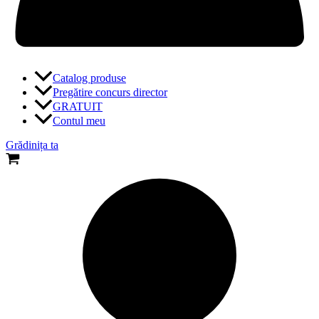
Catalog produse
Pregătire concurs director
GRATUIT
Contul meu
Grădinița ta