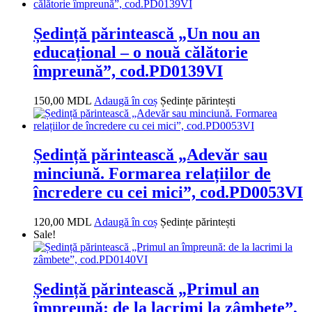
Ședință părintească „Un nou an
educațional – o nouă călătorie
împreună”, cod.PD0139VI
150,00
MDL
Adaugă în coș
Ședințe părintești
Ședință părintească „Adevăr sau
minciună. Formarea relațiilor de
încredere cu cei mici”, cod.PD0053VI
120,00
MDL
Adaugă în coș
Ședințe părintești
Sale!
Ședință părintească „Primul an
împreună: de la lacrimi la zâmbete”,