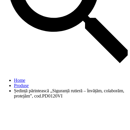
Home
Produse
Ședință părintească „Siguranță rutieră – învățăm, colaborăm,
protejăm”, cod.PD0120VI