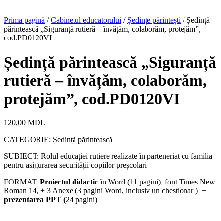
Prima pagină
/
Cabinetul educatorului
/
Ședințe părintești
/ Ședință
părintească „Siguranță rutieră – învățăm, colaborăm, protejăm”,
cod.PD0120VI
Ședință părintească „Siguranță
rutieră – învățăm, colaborăm,
protejăm”, cod.PD0120VI
120,00
MDL
CATEGORIE: Ședință părintească
SUBIECT: Rolul educației rutiere realizate în parteneriat cu familia
pentru asigurarea securității copiilor preșcolari
FORMAT:
Proiectul didactic
în Word (11 pagini), font Times New
Roman 14, + 3 Anexe (3 pagini Word, inclusiv un chestionar ) +
prezentarea PPT (
24 pagini)