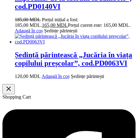
cod.PD0140VI
185,00
MDL
Prețul inițial a fost:
185,00 MDL.
165,00
MDL
Prețul curent este: 165,00 MDL.
Adaugă în coș
Ședințe părintești
Ședință părintească „Jucăria în viața
copilului preșcolar”, cod.PD0063VI
120,00
MDL
Adaugă în coș
Ședințe părintești
Shopping Cart