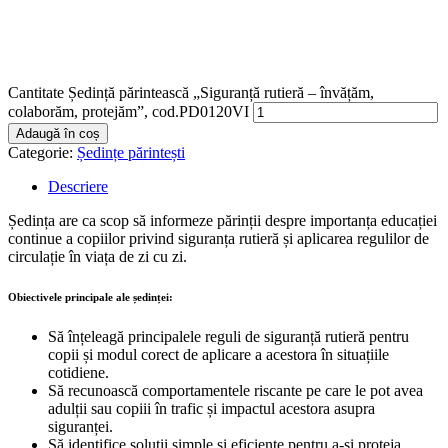
Cantitate Ședință părintească „Siguranță rutieră – învățăm,
colaborăm, protejăm”, cod.PD0120VI
Adaugă în coș
Categorie:
Ședințe părintești
Descriere
Ședința are ca scop să informeze părinții despre importanța educației
continue a copiilor privind siguranța rutieră și aplicarea regulilor de
circulație în viața de zi cu zi.
Obiectivele principale ale ședinței:
Să înțeleagă principalele reguli de siguranță rutieră pentru
copii și modul corect de aplicare a acestora în situațiile
cotidiene.
Să recunoască comportamentele riscante pe care le pot avea
adulții sau copiii în trafic și impactul acestora asupra
siguranței.
Să identifice soluții simple și eficiente pentru a-și proteja