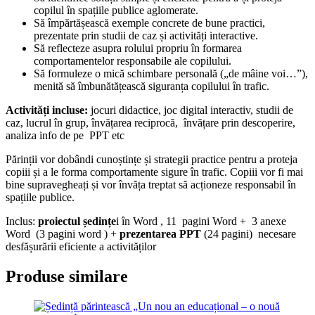
copilul în spațiile publice aglomerate.
Să împărtășească exemple concrete de bune practici,
prezentate prin studii de caz și activități interactive.
Să reflecteze asupra rolului propriu în formarea
comportamentelor responsabile ale copilului.
Să formuleze o mică schimbare personală („de mâine voi…”),
menită să îmbunătățească siguranța copilului în trafic.
Activități incluse:
jocuri didactice, joc digital interactiv, studii de
caz, lucrul în grup, învățarea reciprocă, învățare prin descoperire,
analiza info de pe PPT etc
Părinții vor dobândi cunoștințe și strategii practice pentru a proteja
copiii și a le forma comportamente sigure în trafic. Copiii vor fi mai
bine supravegheați și vor învăța treptat să acționeze responsabil în
spațiile publice.
Inclus:
proiectul ședințe
i în Word , 11 pagini Word + 3 anexe
Word (3 pagini word ) +
prezentarea PPT
(24 pagini) necesare
desfășurării eficiente a activităților
Produse similare