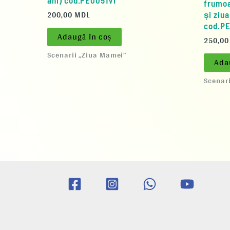
frumoa
200,00
MDL
și ziu
cod.P
Adaugă în coș
250,0
Scenarii „Ziua Mamei”
Ada
Scenar