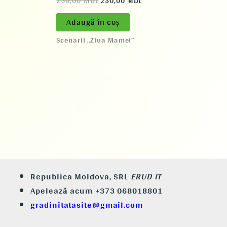
250,00
MDL
230,00
MDL
Adaugă în coș
Scenarii „Ziua Mamei”
Republica Moldova, SRL
ERUD IT
Apelează acum +373 068018801
gradinitatasite@gmail.com