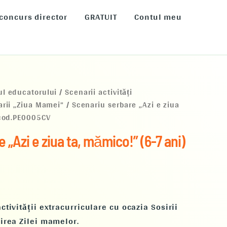
 concurs director
GRATUIT
Contul meu
ul educatorului
/
Scenarii activități
rii „Ziua Mamei”
/ Scenariu serbare „Azi e ziua
 cod.PE0005CV
 „Azi e ziua ta, mămico!” (6-7 ani)
ctivității extracurriculare cu ocazia Sosirii
rirea Zilei mamelor.