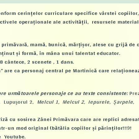
form cerințelor curriculare specifice vârstei copiilor,
tivele operaționale ale activității, resursele materiale
primăvară, mamă, bunică, mărțișor, alese cu grijă de că
ținut și formă, în mâna unui talentat educator.
8 cântece, 2 scenete , 1 dans.
 are ca personaj central pe Martinică care relaționeaz
e următoarele personaje ce au texte consistente:
Prez
,
Lupuşorul 2,
Melcul 1,
Melcul 2,
Iepurele,
Şarpele,
iză cu sosirea Zânei Primăvara care are replici adresat
r-un mod original (bătălia copiilor și părinților!!!)!
e Youtube.