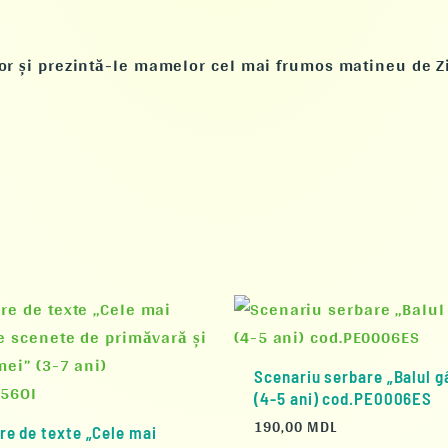
or și prezintă-le mamelor cel mai frumos matineu de Zi
Scenariu serbare „Balul g
(4-5 ani) cod.PE0006ES
190,00
MDL
re de texte „Cele mai