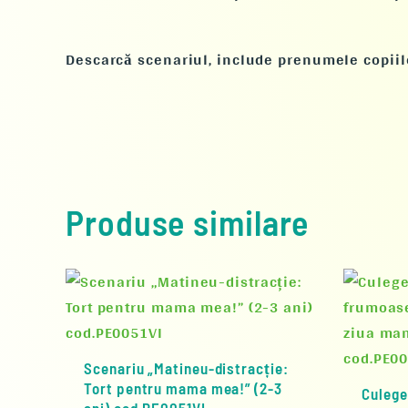
Descarcă scenariul, include prenumele copiil
Produse similare
Scenariu „Matineu-distracție:
Tort pentru mama mea!” (2-3
Culege
ani) cod.PE0051VI