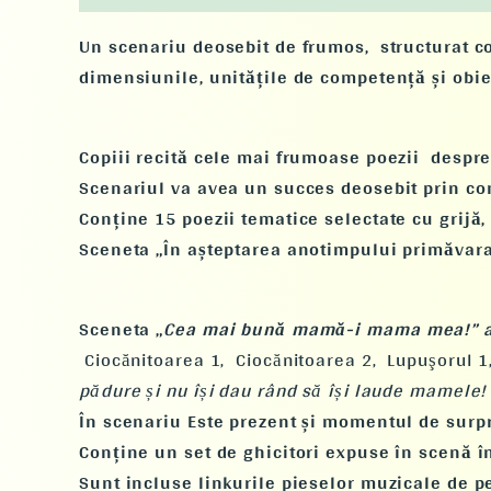
Un scenariu deosebit de frumos, structurat con
dimensiunile, unitățile de competență și obiec
Copiii recită cele mai frumoase poezii despre 
Scenariul va avea un succes deosebit prin con
Conține 15 poezii tematice selectate cu grijă, 
Sceneta „În așteptarea anotimpului primăvara”
Sceneta „
Cea mai bună mamă-i mama mea!” ar
Ciocănitoarea 1,
Ciocănitoarea 2,
Lupuşorul 1
pădure și nu își dau rând să își laude mamele!
În scenariu Este prezent și momentul de surpr
Conține un set de ghicitori expuse în scenă înt
Sunt incluse linkurile pieselor muzicale de p