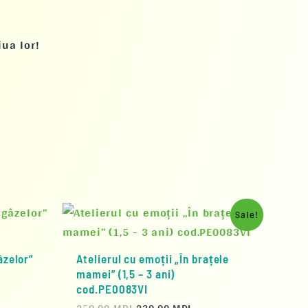
ua lor!
Prețul
Prețul
Sale!
inițial
curent
a
este:
fost:
230,00 MDL.
âzelor”
Atelierul cu emoții „În brațele
250,00 MDL.
mamei” (1,5 – 3 ani)
cod.PE0083VI