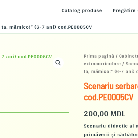
Catalog produse
Pregătire
a ta, mămico!” (6-7 ani) cod.PE0005CV
Cantitate
Prima pagină
/
Cabinet
Scenariu
extracurriculare
/
Scena
serbare
ta, mămico!” (6-7 ani)
„Azi
e
Scenariu serbare
ziua
ta,
cod.PE0005CV
mămico!”
(6-
200,00
MDL
7
ani)
cod.PE0005CV
Scenariu didactic al a
primăverii și sărbăto