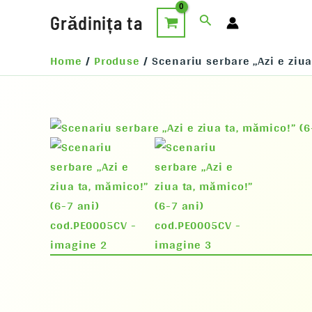
Skip
Search
Grădinița ta
to
content
Home
Produse
Scenariu serbare „Azi e ziu