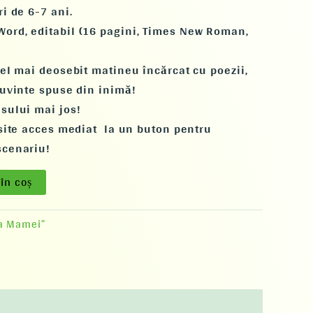
i de 6-7 ani.
ord, editabil (16 pagini, Times New Roman,
cel mai deosebit matineu încărcat cu poezii,
cuvinte spuse din inimă!
sului mai jos!
 site acces mediat la un buton pentru
scenariu!
în coș
ua Mamei”