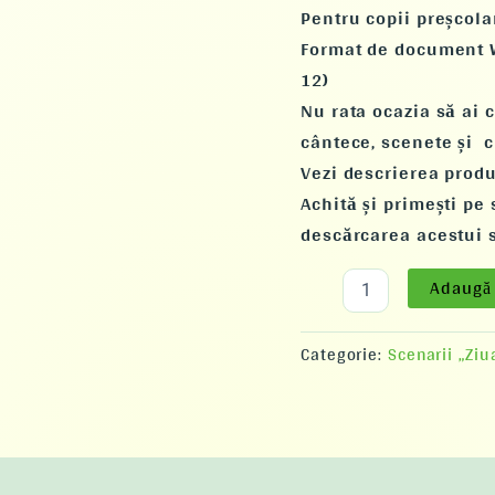
Pentru copii preșcolar
Format de document W
12)
Nu rata ocazia să ai 
cântece, scenete și 
Vezi descrierea produ
Achită și primești pe
descărcarea acestui 
Adaugă 
Categorie:
Scenarii „Zi