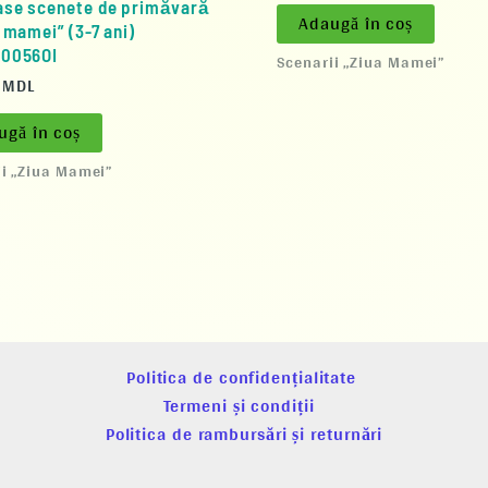
se scenete de primăvară
Adaugă în coș
a mamei” (3-7 ani)
E0056OI
Scenarii „Ziua Mamei”
0
MDL
ugă în coș
ii „Ziua Mamei”
Politica de confidențialitate
Termeni și condiții
Politica de rambursări și returnări