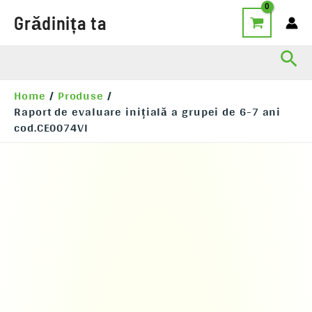
Skip
Grădinița ta
to
content
Sea
Home
Produse
Raport de evaluare inițială a grupei de 6-7 ani
cod.CE0074VI
Cantitate
Raport
de
evaluare
inițială
a
grupei
de
6-
7
ani
cod.CE0074VI