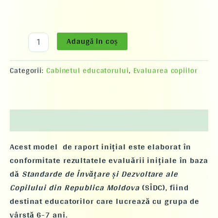
Adaugă în coș
Categorii:
Cabinetul educatorului
,
Evaluarea copiilor
Descriere
Acest model de
raport inițial
este elaborat în
conformitate rezultatele evaluării inițiale în baza
dă
Standarde de Învățare și Dezvoltare ale
Copilului din Republica Moldova
(SÎDC), fiind
destinat educatorilor care lucrează cu grupa de
vârstă
6-7 ani
.