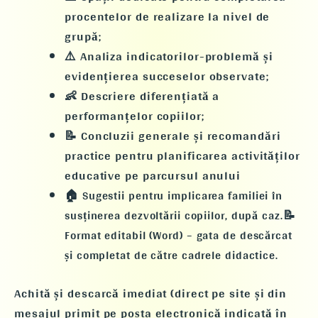
procentelor de realizare la nivel de
grupă;
⚠️ Analiza indicatorilor-problemă și
evidențierea succeselor observate;
👶 Descriere diferențiată a
performanțelor copiilor;
📝 Concluzii generale și recomandări
practice pentru planificarea activităților
educative pe parcursul anului
🏠
Sugestii pentru
implicarea familiei
în
📝
susținerea dezvoltării copiilor, după caz.
Format editabil (Word)
– gata de descărcat
și completat de către cadrele didactice.
Achită și descarcă imediat (direct pe site și din
mesajul primit pe poșta electronică indicată în