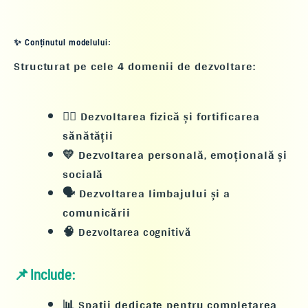
✨ Conținutul modelului:
Structurat pe
cele 4 domenii de dezvoltare
:
🏃‍♂️
Dezvoltarea fizică și fortificarea
sănătății
💛
Dezvoltarea personală, emoțională și
socială
🗣️
Dezvoltarea limbajului și a
comunicării
🧠
Dezvoltarea cognitivă
📌 Include:
📊 Spații dedicate pentru completarea