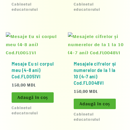
Cabinetul
Cabinetul
educatorului
educatorului
Mesaje Eu si corpul
Mesajele cifrelor și
meu (4-8 ani)
numerelor de la 1 la
Cod.FL0051VI
10 (4-7 ani)
Cod.FL0048VI
150,00
MDL
150,00
MDL
Adaugă în coș
Adaugă în coș
Cabinetul
educatorului
Cabinetul
educatorului