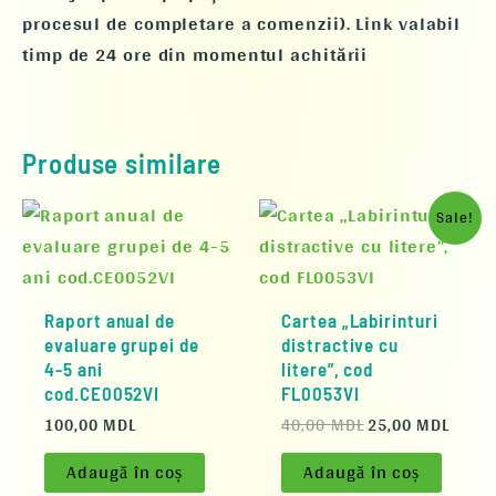
procesul de completare a comenzii). Link valabil
timp de 24 ore din momentul achitării
Produse similare
Prețul
Prețu
Sale!
inițial
curen
a
este:
fost:
25,00
40,00 MDL.
Raport anual de
Cartea „Labirinturi
evaluare grupei de
distractive cu
4-5 ani
litere”, cod
cod.CE0052VI
FL0053VI
100,00
MDL
40,00
MDL
25,00
MDL
Adaugă în coș
Adaugă în coș