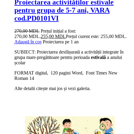
Proiectarea activităților estivale
pentru grupa de 5-7 ani, VARA
cod.PD0101VI
270,00
MDL
Prețul inițial a fost:
270,00 MDL.
255,00
MDL
Prețul curent este: 255,00 MDL.
Adaugă în coș
Proiectarea pe 1 an
SUBIECT: Proiectarea desfășurată a activității integrate în
grupa mare-pregătitoare pentru perioada
estivală
a anului
școlar
FORMAT digital, 120 pagini Word, Font Times New
Roman 14
Alte detalii citește mai jos și vezi galeria.