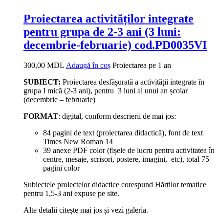
Proiectarea activităților integrate
pentru grupa de 2-3 ani (3 luni:
decembrie-februarie) cod.PD0035VI
300,00
MDL
Adaugă în coș
Proiectarea pe 1 an
SUBIECT:
Proiectarea desfășurată a activității integrate în
grupa I mică (2-3 ani), pentru 3 luni al unui an școlar
(decembrie – februarie)
FORMAT
: digital, conform descrierii de mai jos:
84 pagini de text (proiectarea didactică), font de text
Times New Roman 14
39 anexe PDF color (fișele de lucru pentru activitatea în
centre, mesaje, scrisori, postere, imagini, etc), total 75
pagini color
Subiectele proiectelor didactice corespund Hărților tematice
pentru 1,5-3 ani expuse pe site.
Alte detalii citește mai jos și vezi galeria.