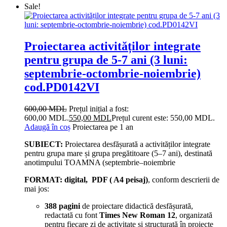
Sale!
Proiectarea activităților integrate
pentru grupa de 5-7 ani (3 luni:
septembrie-octombrie-noiembrie)
cod.PD0142VI
600,00
MDL
Prețul inițial a fost:
600,00 MDL.
550,00
MDL
Prețul curent este: 550,00 MDL.
Adaugă în coș
Proiectarea pe 1 an
SUBIECT:
Proiectarea desfășurată a activităților integrate
pentru grupa mare și grupa pregătitoare (5–7 ani), destinată
anotimpului TOAMNA (septembrie–noiembrie
FORMAT:
digital, PDF ( A4 peisaj)
, conform descrierii de
mai jos:
388 pagini
de proiectare didactică desfășurată,
redactată cu font
Times New Roman 12
, organizată
pentru fiecare zi de activitate și structurată în proiecte