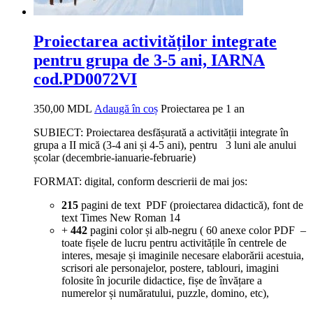
Proiectarea activităților integrate
pentru grupa de 3-5 ani, IARNA
cod.PD0072VI
350,00
MDL
Adaugă în coș
Proiectarea pe 1 an
SUBIECT: Proiectarea desfășurată a activității integrate în
grupa a II mică (3-4 ani și 4-5 ani), pentru 3 luni ale anului
școlar (decembrie-ianuarie-februarie)
FORMAT: digital, conform descrierii de mai jos:
215
pagini de text PDF (proiectarea didactică), font de
text Times New Roman 14
+
442
pagini color și alb-negru (
60 anexe color PDF –
toate fișele de lucru pentru activitățile în centrele de
interes, mesaje și imaginile necesare elaborării acestuia,
scrisori ale personajelor, postere, tablouri, imagini
folosite în jocurile didactice, fișe de învățare a
numerelor și număratului, puzzle, domino, etc),