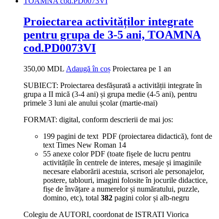
Proiectarea activităților integrate
pentru grupa de 3-5 ani, TOAMNA
cod.PD0073VI
350,00
MDL
Adaugă în coș
Proiectarea pe 1 an
SUBIECT: Proiectarea desfășurată a activității integrate în
grupa a II mică (3-4 ani) și grupa medie (4-5 ani), pentru
primele 3 luni ale anului școlar (martie-mai)
FORMAT: digital, conform descrierii de mai jos:
199 pagini de text PDF (proiectarea didactică), font de
text Times New Roman 14
55 anexe color PDF (toate fișele de lucru pentru
activitățile în centrele de interes, mesaje și imaginile
necesare elaborării acestuia, scrisori ale personajelor,
postere, tablouri, imagini folosite în jocurile didactice,
fișe de învățare a numerelor și număratului, puzzle,
domino, etc), total
382
pagini color și alb-negru
Colegiu de AUTORI, coordonat de ISTRATI Viorica