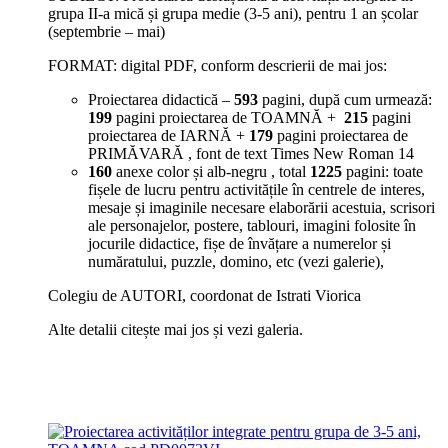
grupa II-a mică și grupa medie (3-5 ani), pentru 1 an școlar
(septembrie – mai)
FORMAT: digital PDF, conform descrierii de mai jos:
Proiectarea didactică –
593
pagini, după cum urmează:
199
pagini proiectarea de TOAMNĂ +
215
pagini
proiectarea de IARNĂ +
179
pagini proiectarea de
PRIMĂVARĂ , font de text Times New Roman 14
160
anexe color și alb-negru , total
1225
pagini:
toate
fișele de lucru pentru activitățile în centrele de interes,
mesaje și imaginile necesare elaborării acestuia, scrisori
ale personajelor, postere, tablouri, imagini folosite în
jocurile didactice, fișe de învățare a numerelor și
număratului, puzzle, domino, etc (vezi galerie),
Colegiu de AUTORI, coordonat de Istrati Viorica
Alte detalii citește mai jos și vezi galeria.