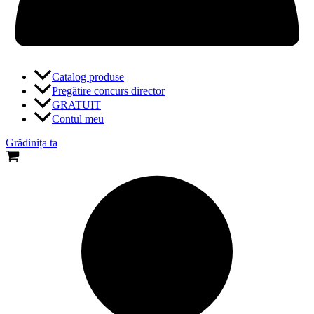
Catalog produse
Pregătire concurs director
GRATUIT
Contul meu
Grădinița ta