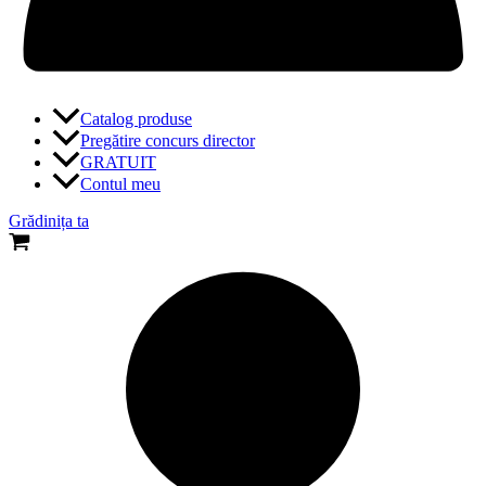
Catalog produse
Pregătire concurs director
GRATUIT
Contul meu
Grădinița ta