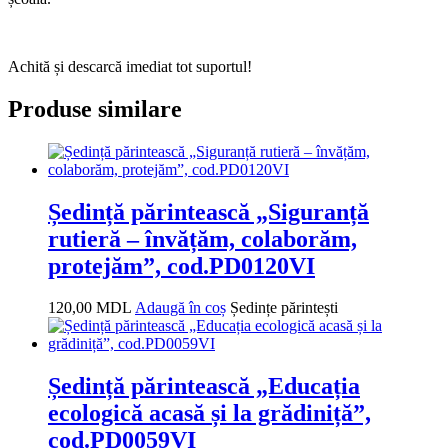
Achită și descarcă imediat tot suportul!
Produse similare
Ședință părintească „Siguranță
rutieră – învățăm, colaborăm,
protejăm”, cod.PD0120VI
120,00
MDL
Adaugă în coș
Ședințe părintești
Ședință părintească „Educația
ecologică acasă și la grădiniță”,
cod.PD0059VI