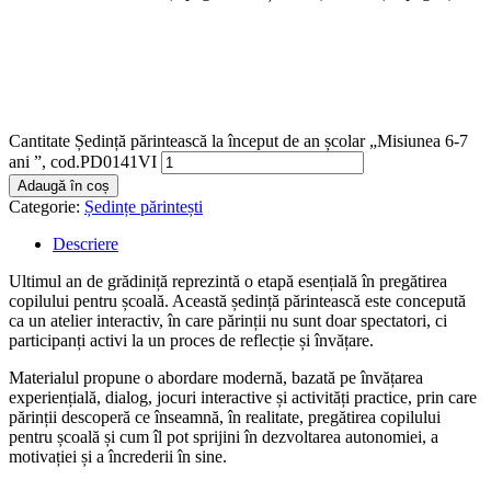
Cantitate Ședință părintească la început de an școlar „Misiunea 6-7
ani ”, cod.PD0141VI
Adaugă în coș
Categorie:
Ședințe părintești
Descriere
Ultimul an de grădiniță reprezintă o etapă esențială în pregătirea
copilului pentru școală. Această ședință părintească este concepută
ca un atelier interactiv, în care părinții nu sunt doar spectatori, ci
participanți activi la un proces de reflecție și învățare.
Materialul propune o abordare modernă, bazată pe învățarea
experiențială, dialog, jocuri interactive și activități practice, prin care
părinții descoperă ce înseamnă, în realitate, pregătirea copilului
pentru școală și cum îl pot sprijini în dezvoltarea autonomiei, a
motivației și a încrederii în sine.