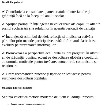
Beneficiile ședinței
✔ Contribuie la consolidarea parteneriatului dintre familie și
grădiniță încă de la începutul anului școlar.
✔ Sprijină părinții în înțelegerea nevoilor reale ale copilului aflat în
pragul școlarizării și a rolului lor în această perioadă de tranziție.
✔ Încurajează schimbul de idei, reflecția și implicarea activă a
părinților prin metode participative, evitând formatul clasic bazat
exclusiv pe prezentarea informațiilor.
✔ Promovează o perspectivă echilibrată asupra pregătirii în ultimul
an de grădiniță, punând accent pe dezvoltarea globală a copilului:
autonomie, motivație pentru învățare, autocontrol, comunicare și
relaționare.
✔ Oferă recomandări practice și ușor de aplicat acasă pentru
susținerea dezvoltării copilului.
Strategii didactice utilizate
Ședința valorifică metode moderne de lucru cu adulții, precum:
învățarea experiențială;