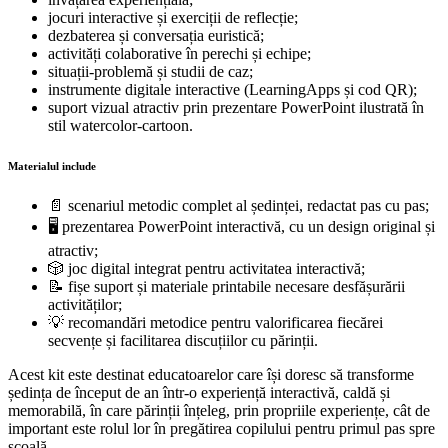
jocuri interactive și exerciții de reflecție;
dezbaterea și conversația euristică;
activități colaborative în perechi și echipe;
situații-problemă și studii de caz;
instrumente digitale interactive (LearningApps și cod QR);
suport vizual atractiv prin prezentare PowerPoint ilustrată în
stil watercolor-cartoon.
Materialul include
📄 scenariul metodic complet al ședinței, redactat pas cu pas;
🖥 prezentarea PowerPoint interactivă, cu un design original și
atractiv;
🎲 joc digital integrat pentru activitatea interactivă;
📝 fișe suport și materiale printabile necesare desfășurării
activităților;
💡 recomandări metodice pentru valorificarea fiecărei
secvențe și facilitarea discuțiilor cu părinții.
Acest kit este destinat educatoarelor care își doresc să transforme
ședința de început de an într-o experiență interactivă, caldă și
memorabilă, în care părinții înțeleg, prin propriile experiențe, cât de
important este rolul lor în pregătirea copilului pentru primul pas spre
școală.